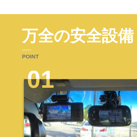
万全の安全設備
POINT
01
01